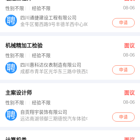
08-06
性别不限
经验不限
四川通捷建设工程有限公司
申请
金牛区蜀西路9号丰德羊西中心804号
机械精加工检验
面议
08-06
性别不限
经验不限
四川惠科达仪表制造有限公司
申请
成都市青羊区光华东三路中铁西城写字楼4幢1单元1114室
主案设计师
面议
08-06
性别不限
经验不限
自贡翔宇装饰有限公司
申请
远达南湖领御三期德悦汽车体验中心楼上（2-4）楼