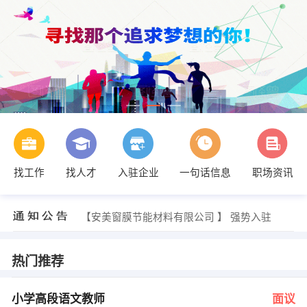
找工作
找人才
入驻企业
一句话信息
职场资讯
发布 [生产副总 ] 招聘信息
【四川萃鸟到家科技有限公司】 强势入驻
【自贡众合聚养老服务有限公司】 强势入驻
【安美窗膜节能材料有限公司 】 强势入驻
【中国平安保险公司富顺营业部 】 强势入驻
【自贡市恒弘科技有限公司 】 强势入驻
发布 [小学高段语文教师 ] 招聘信息
热门推荐
发布 [土建工程师 ] 招聘信息
发布 [居家服务员 ] 招聘信息
发布 [幼少儿英语教 ] 招聘信息
小学高段语文教师
面议